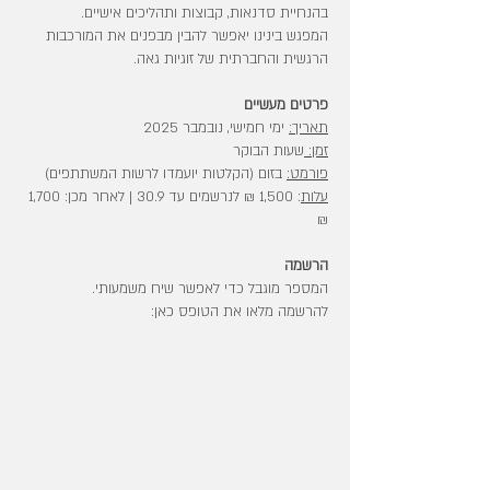
בהנחיית סדנאות, קבוצות ותהליכים אישיים.
המפגש בינינו יאפשר להבין מבפנים את המורכבות
הרגשית והחברתית של זוגיות גאה.
פרטים מעשיים
תאריך:
ימי חמישי, נובמבר 2025
זמן:
שעות הבוקר
פורמט:
בזום (הקלטות יועמדו לרשות המשתתפים)
עלות
: 1,500 ₪ לנרשמים עד 30.9 | לאחר מכן: 1,700
₪
הרשמה
המספר מוגבל כדי לאפשר שיח משמעותי.
להרשמה מלאו את הטופס כאן: