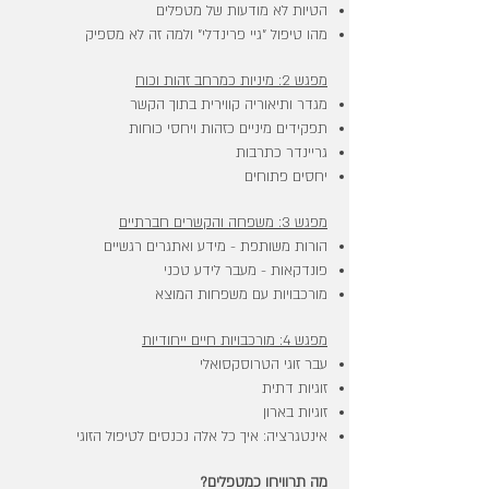
הטיות לא מודעות של מטפלים
מהו טיפול "גיי פרינדלי" ולמה זה לא מספיק
מפגש 2: מיניות כמרחב זהות וכוח
מגדר ותיאוריה קווירית בתוך הקשר
תפקידים מיניים כזהות ויחסי כוחות
גריינדר כתרבות
יחסים פתוחים
מפגש 3: משפחה והקשרים חברתיים
הורות משותפת - מידע ואתגרים רגשיים
פונדקאות - מעבר לידע טכני
מורכבויות עם משפחות המוצא
מפגש 4: מורכבויות חיים ייחודיות
עבר זוגי הטרוסקסואלי
זוגיות דתית
זוגיות בארון
אינטגרציה: איך כל אלה נכנסים לטיפול הזוגי
מה תרוויחו כמטפלים?