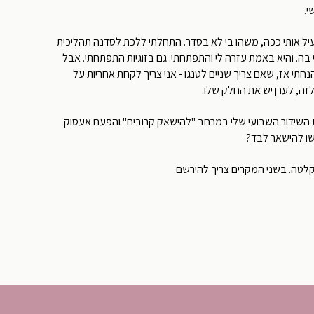
י.
פעיל אותי ככה, משהו בי לא בסדר. התחלתי ללכת לסדנה תהליכית
ה. והיא באמת עזרה לי והתפתחתי. גם בזוגיות התפתחתי. אבל
נחתי אז, שאם צריך שניים לטנגו - אני צריך לקחת אחריות על
לזה, לערן יש את החלק שלו.
26 בשעה 10:00 אקיים את השידור השבועי שלי במרחב "להישאק קרובים" והפעם אעסוק
שו להישאר לבד?
טה. בשני המקרים צריך להירשם.