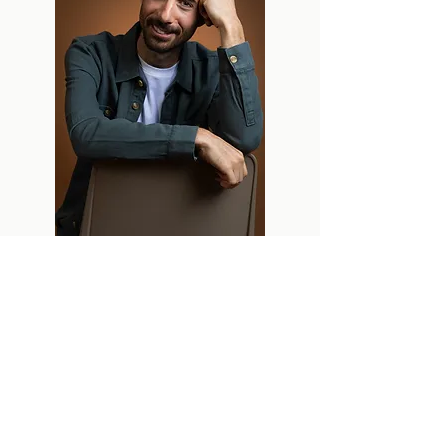
נעים מאוד, אני משה ארגמן
יועץ זוגי, מיני ומלווה במשברי חיים
בגישה מבוססת מובחנות
דרכי עוצבה סביב פערים, ואני מכיר מקרוב
את התחושה כי עליי לבחור בין האמת הפנימית
ובין השייכות שלי.
​
בתוך "כור ההיתוך" של חיי
גיליתי שהקונפליקט האמיתי הוא בתוכי, ושאני