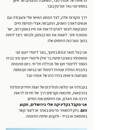
הראויות של אמתי מגד, השואבת מהגותם של איוון
בוסזורמני-נאז' ומרטין בובר.
דרך מקורות אלה, לצד המסע האישי שלי והעבודה עם
אנשים לאורך השנים, התגבשה אצלי תפיסת חיים
המבקשת לעזור לאדם לראות את חייו באופן רחב, ישר
ומפוכח יותר. לשאת את מורכבותם, ולבחור כיצד לחיות
בתוך מערכות היחסים שלו.
אני בעל תואר
B.Ed
בחינוך, בוגר לימודי ייעוץ זוגי
ומשפחתי באוניברסיטת בר־אילן
ולימודי ייעוץ מיני בבית
הספר ללימודי חוץ של מכללת תל־חי.
כיום מתמחה
בתכנית התלת שנתית לטיפול זוגי בגישה מבוססת
מובחנות וראויות בהדרכתו של אמתי מגד.
בעבודתי אני מלווה תהליכים של זוגות ויחידים ומלמד
בהרצאות, סדנאות וקורסים דרך של חירות לראות
דרכה את האדם, את היחסים ואת החיים.
אני מקבל בקליניקה שלי בירושלים, תקוע
וזום.
ניתן להשאיר פרטים באתר או ליצור קשר
בווטסאפ או בנייד - ולקבוע שיחת התאמה.