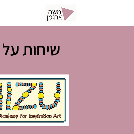
תוכן
פ
שיחות על א